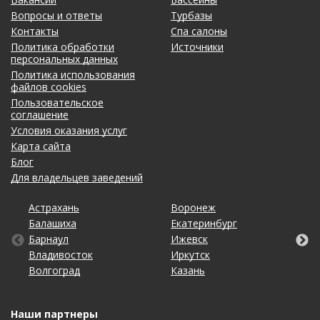
возможности для восстановления жизненной
энергии, укрепления здоровья и просто
Вопросы и ответы
Турбазы
отличного времяпровождения в кругу близких
Контакты
Спа салоны
людей. ВХОД С ОБРАТНОЙ СТОРОНЫ ЗДАНИЯ.
Политика обработки
Источники
персональных данных
Политика использования
файлов cookies
Пользовательское
соглашение
Условия оказания услуг
Карта сайта
Блог
Для владельцев заведений
Астрахань
Калининград
Омск
Тольятти
Воронеж
Липецк
Рязань
Уфа
Балашиха
Кемерово
Оренбург
Томск
Екатеринбург
Махачкала
Самара
Хабаровск
Барнаул
Киров
Пенза
Тула
Ижевск
Москва
Санкт-Петербург
Чебоксары
Владивосток
Краснодар
Пермь
Тюмень
Иркутск
Нижний Новгород
Саратов
Челябинск
Волгоград
Красноярск
Ростов-на-Дону
Ульяновск
Казань
Новосибирск
Ставрополь
Ярославль
Наши партнеры