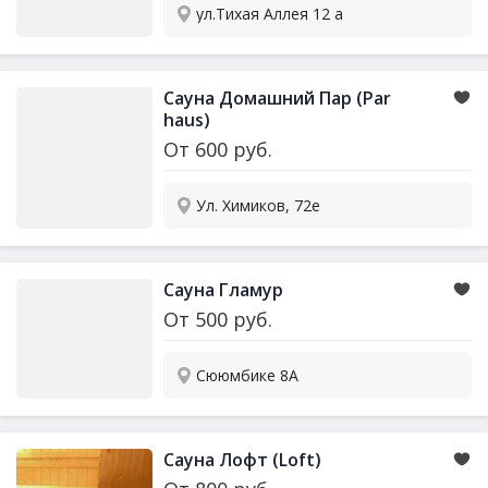
ул.Тихая Аллея 12 а
Сауна Домашний Пар (Par
haus)
От
600
руб.
Ул. Химиков, 72е
Сауна Гламур
От
500
руб.
Сююмбике 8А
Сауна Лофт (Loft)