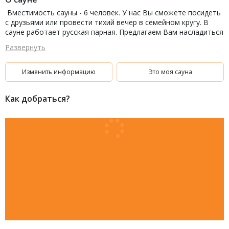
Вместимость сауны - 6 человек. У нас Вы сможете посидеть
с друзьями или провести тихий вечер в семейном кругу. В
сауне работает русская парная. Предлагаем Вам насладиться
традиционным жаром и попариться с ароматными вениками.
Развернуть
Также Вы сможете окунуться в бассейн с чистой водой. В
комнате отдыха для наших гостей мы приготовили телевизор
и аудиоцентр.
Изменить информацию
Это моя сауна
Как добраться?