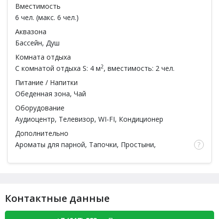
Вместимость
6 чел. (макс. 6 чел.)
Аквазона
Бассейн
,
Душ
Комната отдыха
2
С комнатой отдыха
S: 4 м
, вместимость: 2 чел.
Питание / Напитки
Обеденная зона, Чай
Оборудование
Аудиоцентр
,
Телевизор
,
WI-FI
,
Кондиционер
Дополнительно
Ароматы для парной, Тапочки, Простыни,
Полотенца, Халаты, Шампунь, Мыло, Мочалка,
Посуда,
Есть веники
, Чайная церемония
Контактные данные