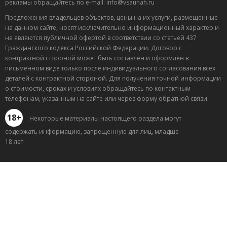
рекламы обращайтесь по e-mail: info@vsaunah.ru
Предложения владельцев объектов, цены на их услуги, размещенные
на данном сайте, носят исключительно информационный характер и
не являются публичной офертой в соответствии со статьей 437
Гражданского кодекса Российской Федерации. Договор с
контрактной стороной может быть составлен и оформлен в
письменном виде только после индивидуального согласования всех
деталей с контрактной стороной. Для получения точной информации
о стоимости, сроках и условиях обращайтесь по контактным
телефонам, указанным на сайте или через форму обратной связи.
18+
Некоторые материалы настоящего раздела могут
содержать информацию, запрещенную для лиц, младше
18 лет.
Лучшие
спецпредложения