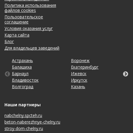
Политика использования
файлов cookies
Пользовательское
соглашение
Условия оказания услуг
Карта сайта
Блог
Для владельцев заведений
Астрахань
Калининград
Омск
Тольятти
Воронеж
Липецк
Рязань
Уфа
Балашиха
Кемерово
Оренбург
Томск
Екатеринбург
Махачкала
Самара
Хабаровск
Барнаул
Киров
Пенза
Тула
Ижевск
Москва
Санкт-Петербург
Чебоксары
Владивосток
Краснодар
Пермь
Тюмень
Иркутск
Нижний Новгород
Саратов
Челябинск
Волгоград
Красноярск
Ростов-на-Дону
Ульяновск
Казань
Новосибирск
Ставрополь
Ярославль
Наши партнеры
nabchelny.spcteh.ru
beton-naberezhnye-chelny.ru
stroy-dom-chelny.ru