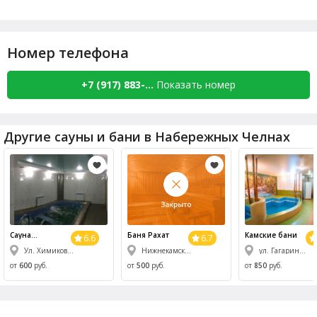
Номер телефона
+7 (917) 883-...
Показать номер
Другие сауны и бани в Набережных Челнах
Сауна
Баня Рахат
Камские бани
6.6
6.7
Домашний Пар
Ул. Химиков, 72е
Нижнекамск, Химиков пр-т, 16б/1
ул. Гагарина, 21
(Par haus)
от
600
руб.
от
500
руб.
от
850
руб.