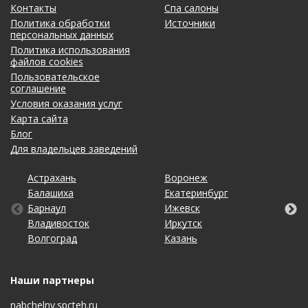
Контакты
Спа салоны
Политика обработки
Источники
персональных данных
Политика использования
файлов cookies
Пользовательское
соглашение
Условия оказания услуг
Карта сайта
Блог
Для владельцев заведений
Астрахань
Калининград
Омск
Тольятти
Воронеж
Липецк
Рязань
Уфа
Балашиха
Кемерово
Оренбург
Томск
Екатеринбург
Махачкала
Самара
Хабаровск
Барнаул
Киров
Пенза
Тула
Ижевск
Москва
Санкт-Петербург
Чебоксары
Владивосток
Краснодар
Пермь
Тюмень
Иркутск
Нижний Новгород
Саратов
Челябинск
Волгоград
Красноярск
Ростов-на-Дону
Ульяновск
Казань
Новосибирск
Ставрополь
Ярославль
Наши партнеры
nabchelny.spcteh.ru