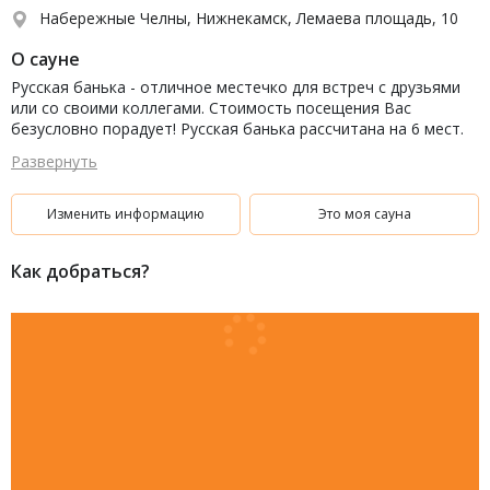
Набережные Челны, Нижнекамск, Лемаева площадь, 10
О сауне
Русская банька - отличное местечко для встреч с друзьями
или со своими коллегами. Стоимость посещения Вас
безусловно порадует! Русская банька рассчитана на 6 мест.
Помимо русской парной в наших стенах есть еще и японская!
Развернуть
Также все наши гости с удовольствием пользуются
бассейном, а их у нас два! Один - 3х3, второй - 2х2. В комнате
отдыха Вас ждет мягкий диванчик и современная аппаратура
Изменить информацию
Это моя сауна
- телевизор и аудиоцентр. Добро пожаловать в баньку!
Как добраться?