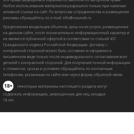
Любое использование материалов разрешено только при наличии
активной ссылки на сайт. По вопросам сотрудничества и размещения
рекламы обращайтесь по e-mail: info@vsaunah.ru
Предложения владельцев объектов, цены на их услуги, размещенные
на данном сайте, носят исключительно информационный характер и
не являются публичной офертой в соответствии со статьей 437
Гражданского кодекса Российской Федерации. Договор с
контрактной стороной может быть составлен и оформлен в
письменном виде только после индивидуального согласования всех
деталей с контрактной стороной. Для получения точной информации
о стоимости, сроках и условиях обращайтесь по контактным
телефонам, указанным на сайте или через форму обратной связи.
18+
Некоторые материалы настоящего раздела могут
содержать информацию, запрещенную для лиц, младше
18 лет.
Лучшие
спецпредложения