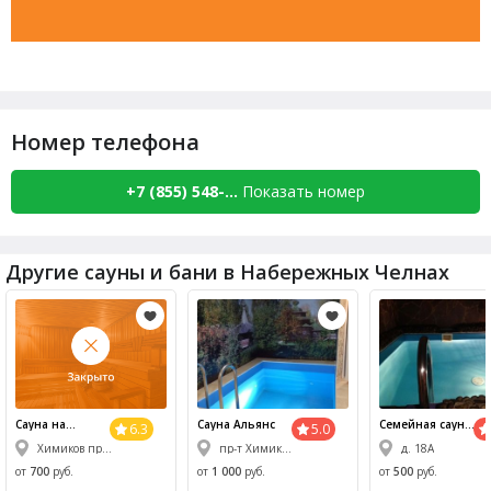
Номер телефона
+7 (855) 548-...
Показать номер
Другие сауны и бани в Набережных Челнах
Сауна на
Сауна Альянс
Семейная сауна
6.3
5.0
Химиков
Сакура
Химиков пр-т, 34
пр-т Химиков 50 Б
д. 18А
от
700
руб.
от
1 000
руб.
от
500
руб.