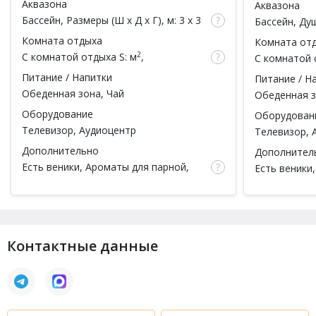
Аквазона
Аквазона
Бассейн
, Размеры (Ш x Д x Г), м: 3 x 3
Бассейн
,
Ду
x 1.3,
Душ
Комната отдыха
Комната от
2
С комнатой отдыха
S: м
,
С комнатой 
вместимость: чел.
вместимость
Питание / Напитки
Питание / Н
Обеденная зона, Чай
Обеденная з
Оборудование
Оборудован
Телевизор
,
Аудиоцентр
Телевизор
,
Дополнительно
Дополнител
Есть веники
, Ароматы для парной,
Есть веники
Чайная церемония, Гостиная,
Чайная цере
Тапочки, Простыни, Полотенца,
Тапочки, Пр
Халаты
Халаты
Контактные данные