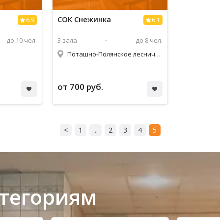
СОК Снежинка
6.9
6.1
до 10 чел.
3 зала
до 8 чел.
Поташно-Полянское лесничество, 30
от 700 руб.
<
1
...
2
3
4
5
атегориям