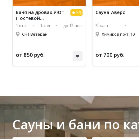
Баня на дровах УЮТ
Сауна Аверс
5.9
(Гостевой
дом+Беседка)
1 отз.
1 зал
до 15 чел.
3 зала
СНТ Ветеран
Химиков пр-т, 10
от 850 руб.
от 700 руб.
Сауны и бани по к