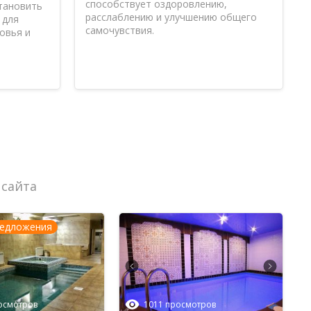
способствует оздоровлению,
становить
расслаблению и улучшению общего
 для
самочувствия.
овья и
инская парная здесь прогревается очень
а для отдыха с подругами. В очередной раз
 сайта
редложения
осмотров
1011 просмотров