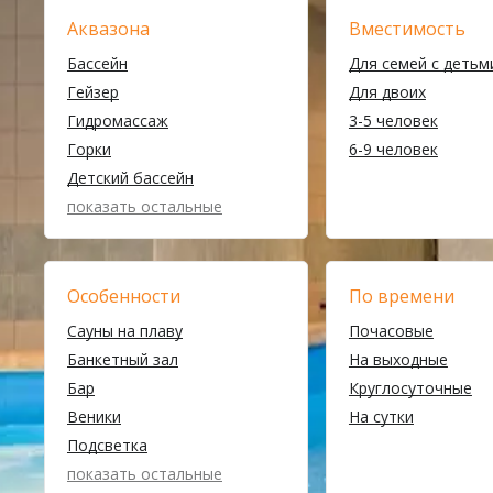
Аквазона
Вместимость
Бассейн
Для семей с детьм
Гейзер
Для двоих
Гидромассаж
3-5 человек
Горки
6-9 человек
Детский бассейн
показать остальные
Особенности
По времени
Сауны на плаву
Почасовые
Банкетный зал
На выходные
Бар
Круглосуточные
Веники
На сутки
Подсветка
показать остальные