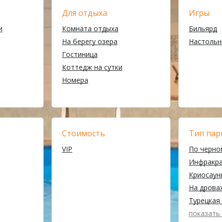
Для отдыха
Игры
и
Комната отдыха
Бильярд
На берегу озера
Настольн
Гостиница
Коттедж на сутки
Номера
Стоимость
Тип пар
VIP
По черно
Инфракр
Криосаун
На дрова
Турецкая 
показать