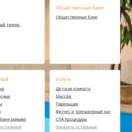
Общественные бани
Общественные бани
ый теннис
ной
Услуги
му
Детская комната
асные
Массаж
ы
Парильщик
х
Фитнес и тренажерный зал
баня (хамам)
СПА процедуры
 остальные
показать остальные