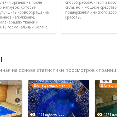
ления организма после
способ расслабиться и вос
х нагрузок, который
силы, но и мощное средство
 улучшить кровообращение,
поддержания женского здор
з и стабильно хорошо проводим время. Нравится, что ф
шечное напряжение,
красоты.
регенерацию тканей и
сегда чистый, что для нас большой плюс при выборе мест
ить гормональный баланс.
ы
нная на основе статистики просмотров страниц
дники работают спокойно, претензий нет.
Спецпредложения
Спецп
1178 просмотров
1178 пр