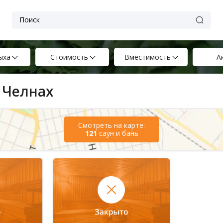
ыха
Стоимость
Вместимость
А
 Челнах
Смотреть на карте:
121
саун и бань