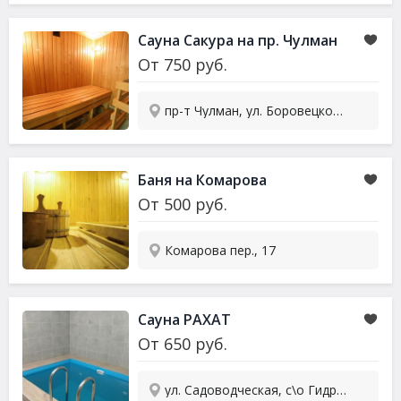
Сауна Сакура на пр. Чулман
От
750
руб.
пр-т Чулман, ул. Боровецкое 20 (возле родника)
Баня на Комарова
От
500
руб.
Комарова пер., 17
Сауна РАХАТ
От
650
руб.
ул. Садоводческая, с\о Гидростроитель1, д.114