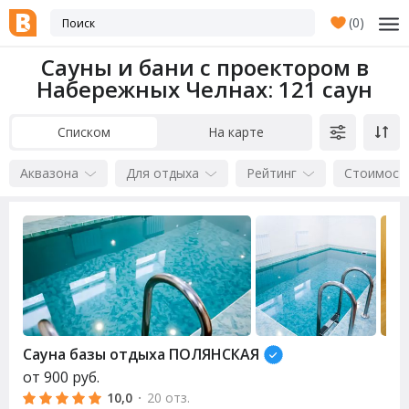
(
0
)
Сауны и бани с проектором в
Набережных Челнах
: 121 саун
Списком
На карте
Аквазона
Для отдыха
Рейтинг
Стоимост
Сауна базы отдыха ПОЛЯНСКАЯ
от
900
руб.
10,0
·
20 отз.