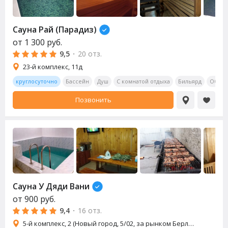
Сауна Рай (Парадиз)
от
1 300
руб.
9,5
·
20 отз.
23-й комплекс, 11д
круглосуточно
Бассейн
Душ
С комнатой отдыха
Бильярд
Обеде
Позвонить
Сауна У Дяди Вани
от
900
руб.
9,4
·
16 отз.
5-й комплекс, 2 (Новый город, 5/02, за рынком Берлога)