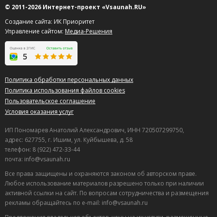
© 2011-2026 Интернет-проект «Vsaunah.RU»
Полезный отзыв?
Да
(0)
Нет
(0)
Создание сайта: ИК Приоритет
9
Управление сайтом:
Медиа-Решения
Елена
о Сауна Рай (Парадиз)
29.05.2026 в 20:56
Бронировали на пару часов финскую сауну, остались
всем очень довольны. Бассейн чистый, вода
Политика обработки персональных данных
комфортная, да и бильярд отлично дополнил наш вечер.
Политика использования файлов cookies
Очень здорово, что цена устроила, а обстановка уютная
Пользовательское соглашение
и расслабляющая. С удовольствием вернемся сюда
Условия оказания услуг
снова, для большой компании в Сауна Рай это отличное
место, чтобы провести время без лишней суеты.
ИП Пономарев Анатолий Александрович, ИНН 720507299750,
адрес: 627755, г. Ишим, ул. Куйбышева, д. 58
Полезный отзыв?
Да
(0)
Нет
(0)
телефон: 8 (922) 472-33-44
почта: info@vsaunah.ru
9
Все права защищены и охраняются законом об авторском праве.
Лариса
о Сауна У Дяди Вани
Любое использование материалов разрешено только при наличии
26.05.2026 в 22:04
активной ссылки на сайт. По вопросам сотрудничества и размещения
Осталась довольна заведением. Персонал очень
рекламы обращайтесь по e-mail: info@vsaunah.ru
вежливый, внимательный и отзывчивый.