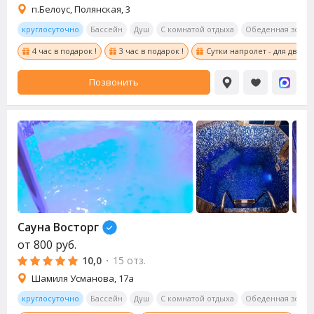
п.Белоус, Полянская, 3
круглосуточно
Бассейн
Душ
С комнатой отдыха
Обеденная зона
4 час в подарок !
3 час в подарок !
Сутки напролет - для двоих 
Позвонить
Сауна Восторг
от
800
руб.
10,0
·
15 отз.
Шамиля Усманова, 17а
круглосуточно
Бассейн
Душ
С комнатой отдыха
Обеденная зона