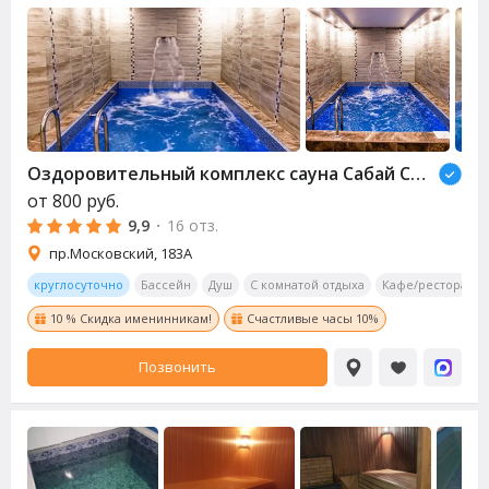
Оздоровительный комплекс сауна Сабай Стайл
от
800
руб.
9,9
·
16 отз.
пр.Московский, 183А
круглосуточно
Бассейн
Душ
С комнатой отдыха
Кафе/ресторан
10 % Скидка именинникам!
Счастливые часы 10%
Позвонить