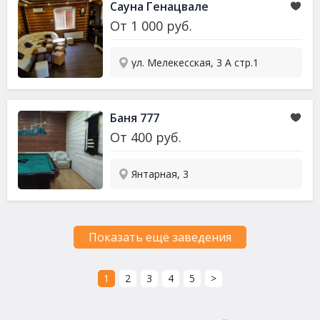
Сауна Генацвале
От
1 000
руб.
ул. Мелекесская, 3 А стр.1
Баня 777
От
400
руб.
Янтарная, 3
Показать ещё заведения
1
2
3
4
5
>