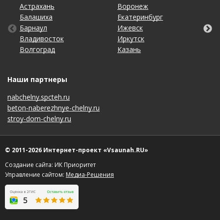
Астрахань
Калининград
Омск
Тольятти
Воронеж
Липецк
Рязань
Уфа
Балашиха
Кемерово
Оренбург
Томск
Екатеринбург
Махачкала
Самара
Хабаровск
Барнаул
Киров
Пенза
Тула
Ижевск
Москва
Санкт-Петербург
Чебоксары
Владивосток
Краснодар
Пермь
Тюмень
Иркутск
Нижний Новгород
Саратов
Челябинск
Волгоград
Красноярск
Ростов-на-Дону
Ульяновск
Казань
Новосибирск
Ставрополь
Ярославль
Наши партнеры
nabchelny.spcteh.ru
beton-naberezhnye-chelny.ru
stroy-dom-chelny.ru
© 2011-2026 Интернет-проект «Vsaunah.RU»
Создание сайта: ИК Приоритет
Управление сайтом:
Медиа-Решения