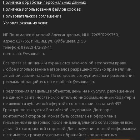
Политика обработки персональных данных
Политика использования файлов cookies
Пользовательское соглашение
Условия оказания услуг
ИП Пономарев Анатолий Александрович, ИНН 720507299750,
адрес: 627755, г. Ишим, ул. Куйбышева, д. 58
телефон: 8 (922) 472-33-44
почта: info@vsaunah.ru
Все права защищены и охраняются законом об авторском праве.
Любое использование материалов разрешено только при наличии
активной ссылки на сайт. По вопросам сотрудничества и размещения
рекламы обращайтесь по e-mail: info@vsaunah.ru
Предложения владельцев объектов, цены на их услуги, размещенные
на данном сайте, носят исключительно информационный характер и
не являются публичной офертой в соответствии со статьей 437
Гражданского кодекса Российской Федерации. Договор с
контрактной стороной может быть составлен и оформлен в
Лучшие
письменном виде только после индивидуального согласования всех
спецпредложения
деталей с контрактной стороной. Для получения точной информации
саун
о стоимости, сроках и условиях обращайтесь по контактным
Подписывайтесь в Telegram или MAX —