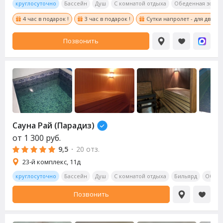
круглосуточно
Бассейн
Душ
С комнатой отдыха
Обеденная зона
4 час в подарок !
3 час в подарок !
Сутки напролет - для двоих 
Позвонить
Сауна Рай (Парадиз)
от
1 300
руб.
9,5
·
20 отз.
23-й комплекс, 11д
круглосуточно
Бассейн
Душ
С комнатой отдыха
Бильярд
Обеде
Позвонить