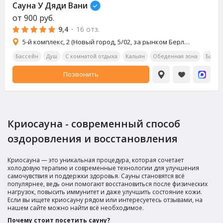
Сауна У Дяди Вани
от
900
руб.
9,4
·
16 отз.
5-й комплекс, 2 (Новый город, 5/02, за рынком Берлога)
Бассейн
Душ
С комнатой отдыха
Кальян
Обеденная зона
Бар
Позвонить
Криосаунa - современный способ
оздоровления и восстановления
Криосаунa — это уникальная процедура, которая сочетает
холодовую терапию и современные технологии для улучшения
самочувствия и поддержки здоровья. Сауны становятся всё
популярнее, ведь они помогают восстановиться после физических
нагрузок, повысить иммунитет и даже улучшить состояние кожи.
Если вы ищете криосауну рядом или интересуетесь отзывами, на
нашем сайте можно найти всё необходимое.
Почему стоит посетить сауну?