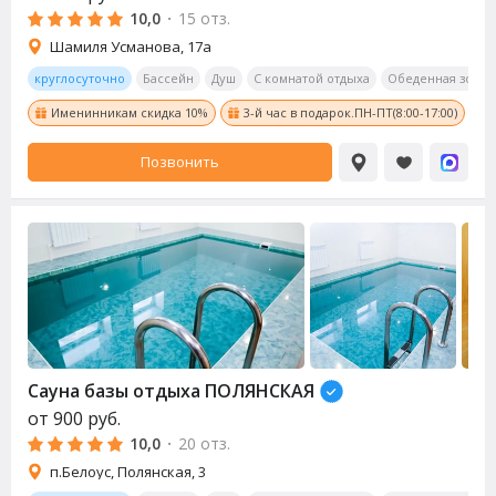
10,0
·
15 отз.
Шамиля Усманова, 17а
круглосуточно
Бассейн
Душ
С комнатой отдыха
Обеденная зона
Именинникам скидка 10%
3-й час в подарок.ПН-ПТ(8:00-17:00)
Позвонить
Сауна базы отдыха ПОЛЯНСКАЯ
от
900
руб.
10,0
·
20 отз.
п.Белоус, Полянская, 3