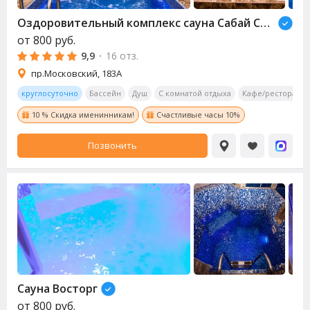
Оздоровительный комплекс сауна Сабай Стайл
от
800
руб.
9,9
·
16 отз.
пр.Московский, 183А
круглосуточно
Бассейн
Душ
С комнатой отдыха
Кафе/ресторан
10 % Скидка именинникам!
Счастливые часы 10%
Позвонить
Сауна Восторг
от
800
руб.