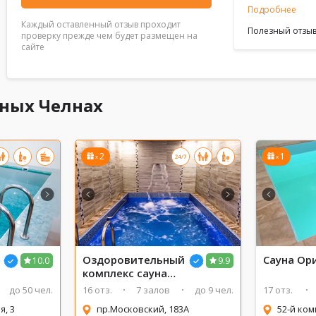
Подробнее
Каждый оставленный отзыв проходит
Полезный отзыв
проверку прежде чем будет размещен на
сайте
жных Челнах
2
1
x
x
Оздоровительный
Сауна Ор
10.0
9.9
комплекс сауна
Сабай Стайл
до 50 чел.
16 отз.
7 залов
до 9 чел.
17 отз.
я, 3
пр.Московский, 183А
52-й ком