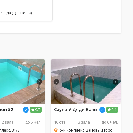
?
Да
(1)
Нет
(0)
ион 52
Сауна У Дяди Вани
9.7
9.4
2 зала
до 5 чел.
16 отз.
3 зала
до 6 чел.
плекс, 31/3
5-й комплекс, 2 (Новый город, 5/02, за рынком Берлога)