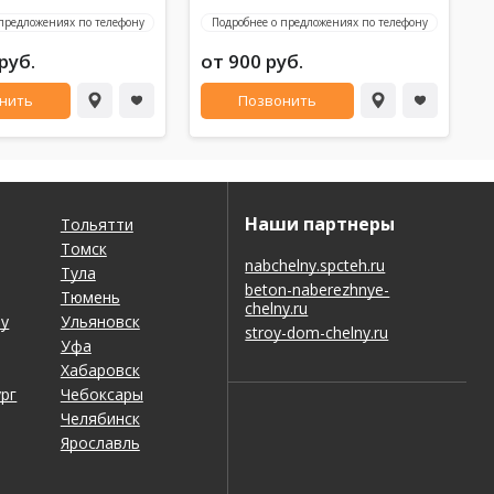
 предложениях по телефону
Подробнее о предложениях по телефону
Скидка в будние дни на сутки 4000 т.р.
Дом на сутки 50 % процентов скидка
руб.
от 900 руб.
нить
Позвонить
Наши партнеры
Тольятти
Томск
nabchelny.spcteh.ru
Тула
beton-naberezhnye-
Тюмень
chelny.ru
ну
Ульяновск
stroy-dom-chelny.ru
Уфа
Хабаровск
рг
Чебоксары
Челябинск
Ярославль