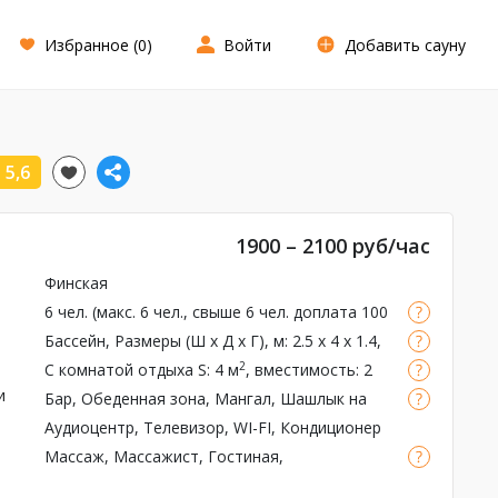
Избранное (
0
)
Войти
Добавить сауну
5,6
1900 – 2100 руб/час
Финская
6 чел. (макс. 6 чел., свыше 6 чел. доплата 100
руб за каждый час)
Бассейн
, Размеры (Ш x Д x Г), м: 2.5 x 4 x 1.4,
Подсветка, Фильтрация, Душ
2
С комнатой отдыха
S: 4 м
, вместимость: 2
чел.
и
Бар
, Обеденная зона,
Мангал
, Шашлык на
мангале, Барбекю зона, Чай
Аудиоцентр, Телевизор, WI-FI, Кондиционер
Массаж
, Массажист, Гостиная,
Ароматерапия, Ароматы для парной,