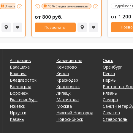
Подробнее о
3 час в подарок !
Сутки напролет - для двоих 5500 рублей !
10 % Скидка именинникам!
Счастливые часы 10%
СКИДКА 25%
от 1 200 
от 800 руб.
Позво
Позвонить
Астрахань
Калининград
Омск
Балашиха
Кемерово
Оренбург
Барнаул
Киров
Пенза
Владивосток
Краснодар
Пермь
Волгоград
Красноярск
Ростов-на-До
Воронеж
Липецк
Рязань
Екатеринбург
Махачкала
Самара
Ижевск
Москва
Санкт-Петербу
Иркутск
Нижний Новгород
Саратов
Казань
Новосибирск
Ставрополь