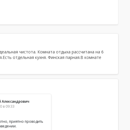
Тапочки, Простыни, Полотенца, Халаты,
Шампунь, Мыло, Мочалка, Посуда, Чайная
церемония,
Есть веники
,
Гостиница
, Беседка
(Летняя веранда)
деальная чистота. Комната отдыха рассчитана на 6
.Есть отдельная кухня. Финская парная.В комнате
 Александрович
0 в 09:33
уютно, приятно проводить
аведении.