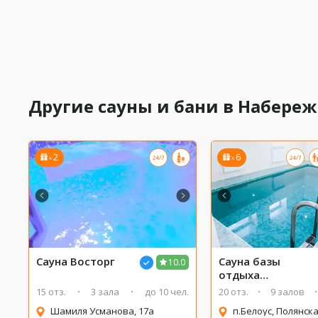
Другие сауны и бани в Набере
2
6
x
x
Сауна Восторг
Сауна базы
10.0
отдыха
ПОЛЯНСКАЯ
15 отз.
3 зала
до 10 чел.
20 отз.
9 залов
Шамиля Усманова, 17а
п.Белоус, Полянска