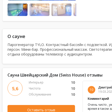
О сауне
Парогенератор TYLO. Контрастный бассейн с подсветкой. И
персон. Мини-бар. Профессиональный массаж. Светотерапия
отдыха оборудованы телевизор с аудиоцентром.
Сауна Швейцарский Дом (Swiss House) отзывы
10
Интерьер
Дмитрий
5,6
10
Чистота
10
19.03.202
10
Обслуживание
Комментарий
Очень чисто , 
время в таком з
Оставить отзыв