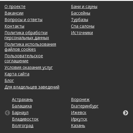
О проекте
Бани и сауны
Вакансии
Бассейны
Вопросы и ответы
Турбазы
Контакты
Спа салоны
Политика обработки
Источники
персональных данных
Политика использования
файлов cookies
Пользовательское
соглашение
Условия оказания услуг
Карта сайта
Блог
Для владельцев заведений
Астрахань
Калининград
Омск
Тольятти
Воронеж
Липецк
Рязань
Уфа
Балашиха
Кемерово
Оренбург
Томск
Екатеринбург
Махачкала
Самара
Хабаровск
Барнаул
Киров
Пенза
Тула
Ижевск
Москва
Санкт-Петербург
Чебоксары
Владивосток
Краснодар
Пермь
Тюмень
Иркутск
Нижний Новгород
Саратов
Челябинск
Волгоград
Красноярск
Ростов-на-Дону
Ульяновск
Казань
Новосибирск
Ставрополь
Ярославль