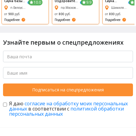
Сауна базы
Оздоровител
Сауна
10.0
9.9
отдыха
ьный
Восторг
п.Белоус, Полянская, 3
пр.Московский, 183А
Шамиля Усманова, 17а
ПОЛЯНСКАЯ
комплекс
сауна Сабай
от
900
руб.
от
800
руб.
от
800
руб.
Стайл
Подробнее
Подробнее
Подробнее
Узнайте первым о спецпредложениях
Подписаться на спецпредложения
Я даю
согласие на обработку моих персональных
данных
в соответствии с
политикой обработки
персональных данных