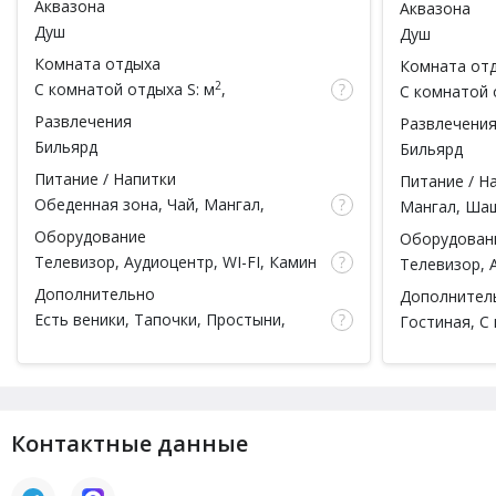
Аквазона
Аквазона
Душ
Душ
Комната отдыха
Комната от
2
С комнатой отдыха
S: м
,
С комнатой 
вместимость: чел.
вместимость
Развлечения
Развлечени
Бильярд
Бильярд
Питание / Напитки
Питание / Н
Обеденная зона, Чай,
Мангал
,
Мангал
, Ша
Шашлык на мангале, Барбекю зона
Барбекю зон
Оборудование
Оборудован
Телевизор, Аудиоцентр, WI-FI, Камин
Телевизор, 
на дровах
на дровах, 
Дополнительно
Дополнител
Микроволнов
Есть веники
, Тапочки, Простыни,
Гостиная,
С
Полотенца, Посуда,
С коттеджем на
Банкетный з
сутки
,
Банкетный зал
, Беседка
веранда)
(Летняя веранда)
Контактные данные