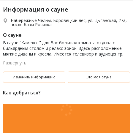
Информация о сауне
Набережные Челны, Боровецкий лес, ул. Цыганская, 27а,
после базы Росинка
О сауне
В сауне "Камелот" для Вас большая комната отдыха с
бильярдным столом и релакс-зоной. Здесь расположеные
мягкие диваны и кресла. Имеется телевизор и аудиоцентр.
Также оборудован кирпичный камин на дровах. Но какая
Развернуть
сауна без парной? У нас замечательная финская парная с
веничками! В банно-оздоровительном заведении для гостей
мы рады открыть кухню. Для Вас необходимая техника и
Изменить информацию
Это моя сауна
посуда.
Как добраться?