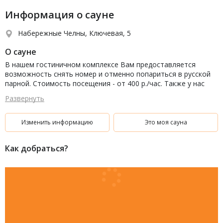
Информация о сауне
Набережные Челны, Ключевая, 5
О сауне
В нашем гостиничном комплексе Вам предоставляется
возможность снять номер и отменно попариться в русской
парной. Стоимость посещения - от 400 р./час. Также у нас
есть плавательный бассейн с чистой водой и небольшой
Развернуть
глубиной! Вместимость сауны - 6 человек. В комнате отдыха
Вы обнаружите бильярдный стол и мягкие диваны. К тому же
там оборудован современный аудиоцентр! Поэтому скучно
Изменить информацию
Это моя сауна
точно не будет!
Как добраться?