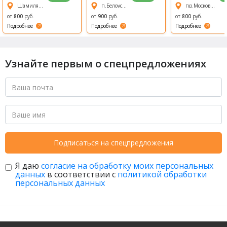
Восторг
отдыха
ьный
Шамиля Усманова, 17а
п.Белоус, Полянская, 3
пр.Московский, 183А
ПОЛЯНСКАЯ
комплекс
сауна Сабай
от
800
руб.
от
900
руб.
от
800
руб.
Стайл
Подробнее
Подробнее
Подробнее
Узнайте первым о спецпредложениях
Подписаться на спецпредложения
Я даю
согласие на обработку моих персональных
данных
в соответствии с
политикой обработки
персональных данных