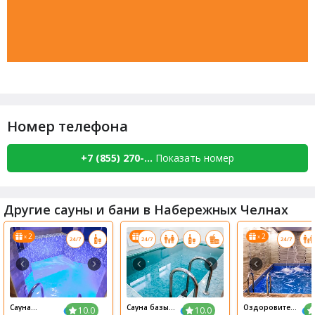
Номер телефона
+7 (855) 270-...
Показать номер
Другие сауны и бани в Набережных Челнах
2
6
2
x
x
x
Сауна
Сауна базы
Оздоровител
10.0
10.0