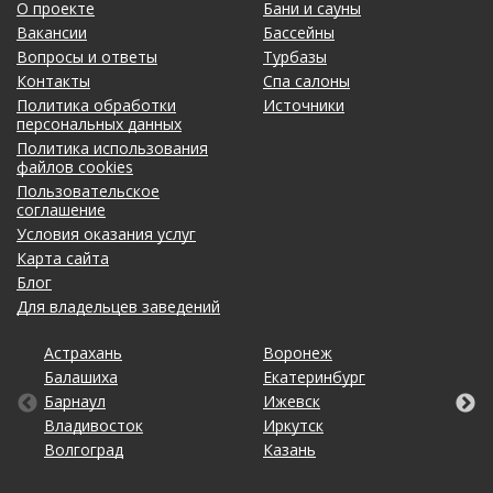
О проекте
Бани и сауны
Вакансии
Бассейны
Вопросы и ответы
Турбазы
Контакты
Спа салоны
Политика обработки
Источники
персональных данных
Политика использования
файлов cookies
Пользовательское
соглашение
Условия оказания услуг
Карта сайта
Блог
Для владельцев заведений
Астрахань
Калининград
Омск
Тольятти
Воронеж
Липецк
Рязань
Уфа
Балашиха
Кемерово
Оренбург
Томск
Екатеринбург
Махачкала
Самара
Хабаровск
Барнаул
Киров
Пенза
Тула
Ижевск
Москва
Санкт-Петербург
Чебоксары
Владивосток
Краснодар
Пермь
Тюмень
Иркутск
Нижний Новгород
Саратов
Челябинск
Волгоград
Красноярск
Ростов-на-Дону
Ульяновск
Казань
Новосибирск
Ставрополь
Ярославль