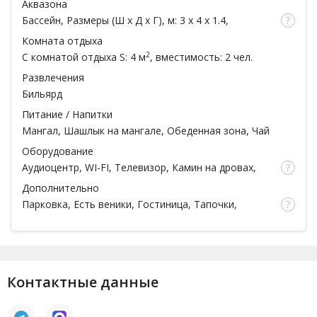
Аквазона
Бассейн
, Размеры (Ш x Д x Г), м: 3 x 4 x 1.4,
Подсветка, Фильтрация, Душ
Комната отдыха
2
С комнатой отдыха
S: 4 м
, вместимость: 2 чел.
Развлечения
Бильярд
Питание / Напитки
Мангал
, Шашлык на мангале, Обеденная зона, Чай
Оборудование
Аудиоцентр, WI-FI, Телевизор, Камин на дровах,
Кондиционер
Дополнительно
Парковка,
Есть веники
,
Гостиница
, Тапочки,
Простыни, Полотенца, Ароматы для парной,
Халаты, Шампунь, Мыло, Мочалка, Посуда, Чайная
церемония
Контактные данные