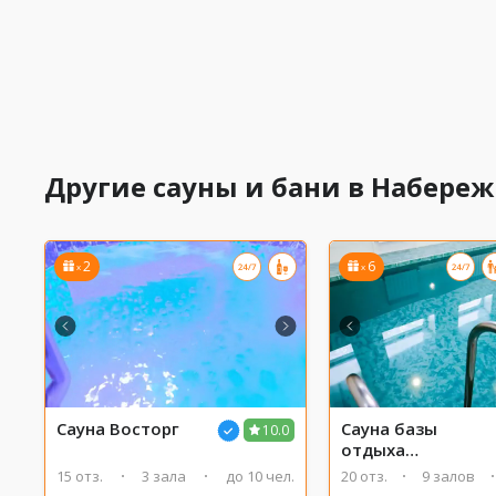
Другие сауны и бани в Набере
2
6
x
x
Сауна Восторг
Сауна базы
10.0
отдыха
ПОЛЯНСКАЯ
15 отз.
3 зала
до 10 чел.
20 отз.
9 залов