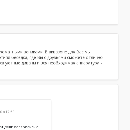
Ароматы для парной, Халаты, Шампунь,
Мыло, Мочалка, Посуда, Чайная церемония
ароматными вениками. В аквазоне для Вас мы
етняя беседка, где Вы с друзьями сможете отлично
ыха уютные диваны и вся необходимая аппаратура -
0 в 17:53
от души попарились с