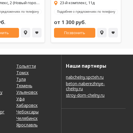
5-й комплекс, 2 (Новый город, 5/02, за рынком Берлога)
23-й комплекс, 11д
 предложениях по телефону
Подробнее о предложениях по телефону
Скидка в будние дни на сутки 4000 т.р.
Дом на сутки 50 % процентов скидка
уб.
от 1 300 руб.
нить
Позвонить
Наши партнеры
Тольятти
Томск
nabchelny.spcteh.ru
Тула
beton-naberezhnye-
Тюмень
chelny.ru
ну
Ульяновск
stroy-dom-chelny.ru
Уфа
Хабаровск
рг
Чебоксары
Челябинск
Ярославль