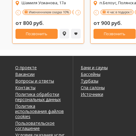
Шамиля Усманова, 17а
п.Белоус, Полянска
Именинникам скидка 10%
3-й час в подарок.ПН-ПТ(8:00-17:00)
4 час в подарок !
от 800 руб.
от 900 руб.
Позвонить
Позвонить
О проекте
Бани и сауны
Вакансии
Бассейны
Вопросы и ответы
Турбазы
Контакты
Спа салоны
Политика обработки
Источники
персональных данных
Политика
использования файлов
cookies
Пользовательское
соглашение
Условия оказания услуг