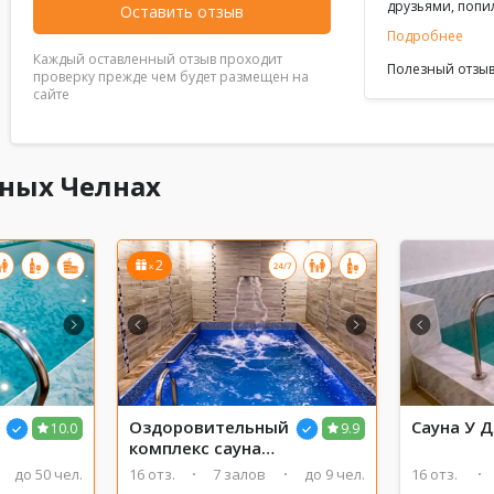
друзьями, попил
Оставить отзыв
положено. Спа
Подробнее
Каждый оставленный отзыв проходит
Полезный отзыв
проверку прежде чем будет размещен на
сайте
жных Челнах
2
x
Оздоровительный
Сауна У 
10.0
9.9
комплекс сауна
Сабай Стайл
до 50 чел.
16 отз.
7 залов
до 9 чел.
16 отз.