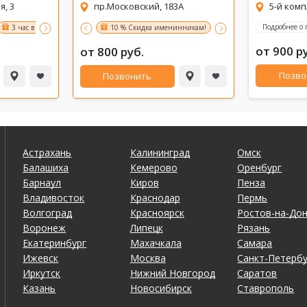
я, 3
пр.Московский, 183А
Подробнее о
3 час в подарок !
Сутки напролет - для двоих 5500 рублей !
10 % Скидка именинникам!
Счастливые часы 10%
СКИДКА 25%
от 900 р
от 800 руб.
Позво
Позвонить
Астрахань
Калининград
Омск
Балашиха
Кемерово
Оренбург
Барнаул
Киров
Пенза
Владивосток
Краснодар
Пермь
Волгоград
Красноярск
Ростов-на-До
Воронеж
Липецк
Рязань
Екатеринбург
Махачкала
Самара
Ижевск
Москва
Санкт-Петербу
Иркутск
Нижний Новгород
Саратов
Казань
Новосибирск
Ставрополь