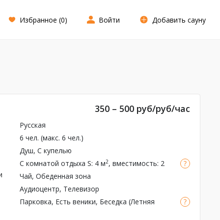
Избранное (
0
)
Войти
Добавить сауну
350 – 500 руб/руб/час
Русская
6 чел. (макс. 6 чел.)
Душ,
С купелью
2
С комнатой отдыха
S: 4 м
, вместимость: 2
чел.
и
Чай, Обеденная зона
Аудиоцентр, Телевизор
Парковка,
Есть веники
, Беседка (Летняя
веранда), Тапочки, Простыни, Полотенца,