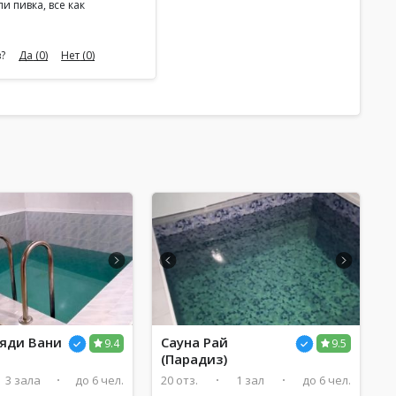
и пивка, все как
сибо
?
Да
(0)
Нет
(0)
Дяди Вани
Сауна Рай
9.4
9.5
(Парадиз)
3 зала
до 6 чел.
20 отз.
1 зал
до 6 чел.